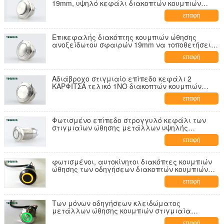
19mm, υψηλό κεφάλι διακοπτών κουμπιών
ώθησης μικροϋπολογιστών στιγμιαίο
επαφή
Επικεφαλής διακόπτης κουμπιών ώθησης
ανοξείδωτου σφαιρών 19mm να τοποθετήσει
επιτροπής κανονικά ανοικτό
επαφή
Αδιάβροχο στιγμιαίο επίπεδο κεφάλι 2
ΚΑΡΦΙΤΣΑ τελικό 1NO διακοπτών κουμπιών
ώθησης μετάλλων
επαφή
Φωτισμένο επίπεδο στρογγυλό κεφάλι των
στιγμιαίων ώθησης μετάλλων υψηλής
ασφαλείας κουμπιών οδηγήσεων διακοπτών
επαφή
φωτισμένοι, αυτοκίνητοι διακόπτες κουμπιών
ώθησης των οδηγήσεων διακοπτών κουμπιών
ώθησης 16mm
επαφή
Των μόνων οδηγήσεων κλειδώματος
μετάλλων ώθησης κουμπιών στιγμιαία
δύναμης εκτέλεση Τύπου διακοπτών καλή
επαφή