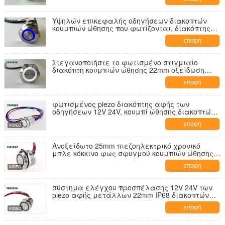
Υψηλών επικεφαλής οδηγήσεων διακοπτών
κουμπιών ώθησης που φωτίζονται, διακόπτης
κουμπιών ώθησης ανοξείδωτου αργιλίου
επαφή
Στεγανοποιήστε το φωτισμένο στιγμιαίο
διακόπτη κουμπιών ώθησης 22mm οξείδωση
ανθεκτική
επαφή
φωτισμένος piezo διακόπτης αφής των
οδηγήσεων 12V 24V, κουμπί ώθησης διακοπτών
19mm στιγμιαίο
επαφή
Ανοξείδωτο 25mm πιεζοηλεκτρικό χρονικό
μπλε κόκκινο φως σφυγμού κουμπιών ώθησης
50ms
επαφή
σύστημα ελέγχου προσπέλασης 12V 24V των
piezo αφής μετάλλων 22mm IP68 διακοπτών
δαχτυλιδιών οδηγήσεων συμβόλων
επαφή