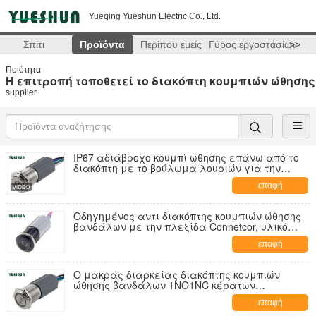
Yueqing Yueshun Electric Co., Ltd.
Σπίτι
Προϊόντα
Περίπου εμείς
Γύρος εργοστασίων
>>
Ποιότητα
Η επιτροπή τοποθετεί το διακόπτη κουμπιών ώθησης
supplier.
IP67 αδιάβροχο κουμπί ώθησης επάνω από το
διακόπτη με το βούλωμα λουριών για την
τοποθετώντας επιτροπή 19MM
επαφή
Οδηγημένος αντι διακόπτης κουμπιών ώθησης
βανδάλων με την πλεξίδα Connetcor, υλικό
αργιλίου
επαφή
Ο μακράς διαρκείας διακόπτης κουμπιών
ώθησης βανδάλων 1NO1NC κέρατων
αυτοκινήτων αντι με το συνδετήρα, 7 οδήγησε
επαφή
το χρώμα για την επιλογή