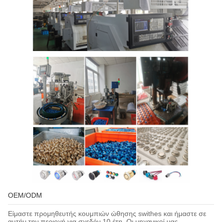
OEM/ODM
Είμαστε προμηθευτής κουμπιών ώθησης swithes και ήμαστε σε
αυτήν την περιοχή για σχεδόν 10 έτη. Οι μηχανικοί μας