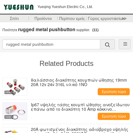
Yueqing Yueshun Electric Co., Ltd.
Σπίτι
Προϊόντα
Περίπου εμείς
Γύρος εργοστασίων
>>
rugged metal pushbutton
Ποιότητα
supplier.
(11)
Related Products
θαλάσσιος διακόπτης κουμπιών ώθησης 19mm
20A 12v 24v 316L υλικό 1NO
Ερώτηση τώρα
Ip67 υψηλής τάσης κουμπί ώθησης ανοξείδωτου
επάνω από το διακόπτη 10 Amp κόκκινο
οδηγημένο φως
Ερώτηση τώρα
20A φωτισμένος διακόπτης αδιάβροχο υψηλής