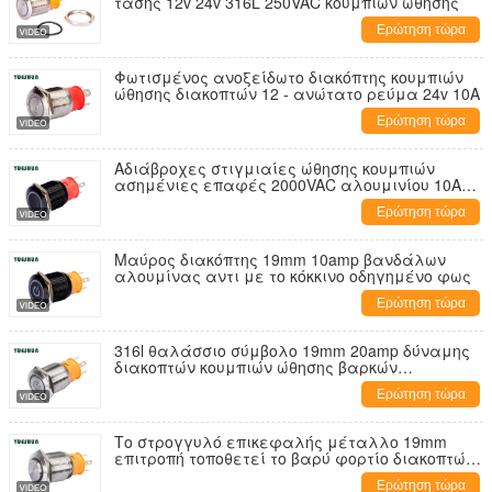
τάσης 12v 24v 316L 250VAC κουμπιών ώθησης
Ερώτηση τώρα
Φωτισμένος ανοξείδωτο διακόπτης κουμπιών
ώθησης διακοπτών 12 - ανώτατο ρεύμα 24v 10A
Ερώτηση τώρα
Αδιάβροχες στιγμιαίες ώθησης κουμπιών
ασημένιες επαφές 2000VAC αλουμινίου 10A
διακοπτών
Ερώτηση τώρα
Μαύρος διακόπτης 19mm 10amp βανδάλων
αλουμίνας αντι με το κόκκινο οδηγημένο φως
Ερώτηση τώρα
316l θαλάσσιο σύμβολο 19mm 20amp δύναμης
διακοπτών κουμπιών ώθησης βαρκών
ανοξείδωτου με το φως
Ερώτηση τώρα
Το στρογγυλό επικεφαλής μέταλλο 19mm
επιτροπή τοποθετεί το βαρύ φορτίο διακοπτών
κουμπιών ώθησης 20A για το ναυτικό
Ερώτηση τώρα