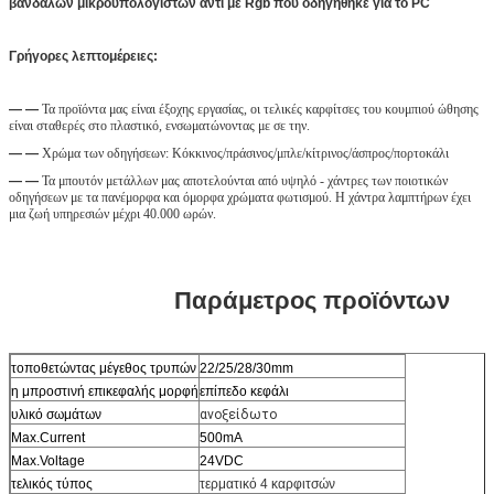
βανδάλων μικροϋπολογιστών αντι με Rgb που οδηγήθηκε για το PC
Γρήγορες λεπτομέρειες:
— —
Τα προϊόντα μας είναι έξοχης εργασίας, οι τελικές καρφίτσες του κουμπιού ώθησης 
είναι σταθερές στο πλαστικό, ενσωματώνοντας με σε την.
— —
Χρώμα των οδηγήσεων: Κόκκινος/πράσινος/μπλε/κίτρινος/άσπρος/πορτοκάλι
— —
Τα μπουτόν μετάλλων μας αποτελούνται από υψηλό - χάντρες των ποιοτικών 
οδηγήσεων με τα πανέμορφα και όμορφα χρώματα φωτισμού. Η χάντρα λαμπτήρων έχει 
μια ζωή υπηρεσιών μέχρι 40.000 ωρών.
Παράμετρος προϊόντων
τοποθετώντας μέγεθος τρυπών
22/25/28/30mm
η μπροστινή επικεφαλής μορφή
επίπεδο κεφάλι
υλικό σωμάτων
ανοξείδωτο
Max.Current
500mA
Max.Voltage
24VDC
τελικός τύπος
τερματικό 4 καρφιτσών