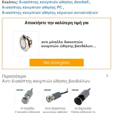
διακόπτης κουμπιών ώθησης doorbell
Ετικέττες:
,
διακόπτης κουμπιών ώθησης PC
,
διακόπτης κουμπιών ώθησης κέρατων αυτοκινήτων
Αποκτήστε την καλύτερη τιμή για
αντι μέταλλο διακοπτών
κουμπιών ώθησης βανδάλων
μικροϋπολογιστών 22mm που
φωτίζεται εξαιρετικά απότομα με
Rgb που οδηγείται
Να συνεχίσει
Περισσότεροι
Αντι διακόπτης κουμπιών ώθησης βανδάλων
κράς
Η πλεξίδα
Αντι διακόπτης
το δαχτυλίδι
IP67 αδι
κείας
Connetor οδήγησε
κουμπιών ώθησης
19mm οδήγησε το
κουμπί 