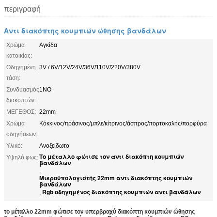
περιγραφή
Αντι διακόπτης κουμπιών ώθησης βανδάλων
Χρώμα
Αγκίδα
κατοικίας:
Οδηγημένη
3V / 6V/12V/24V/36V/110V/220V/380V
τάση:
Συνδυασμός
1NO
διακοπτών:
ΜΕΓΕΘΟΣ:
22mm
Χρώμα
Κόκκινος/πράσινος/μπλε/κίτρινος/άσπρος/πορτοκαλής/πορφύρα
οδηγήσεων:
Υλικό:
Ανοξείδωτο
Το μέταλλο φώτισε τον αντι διακόπτη κουμπιών
Υψηλό φως:
βανδάλων
,
Μικροϋπολογιστής 22mm αντι διακόπτης κουμπιών
βανδάλων
Rgb οδηγημένος διακόπτης κουμπιών αντι βανδάλων
,
το μέταλλο 22mm φώτισε τον υπερβραχύ διακόπτη κουμπιών ώθησης