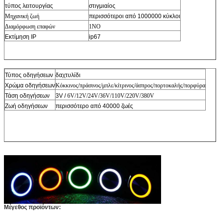
τύπος λειτουργίας
στιγμιαίος
Μηχανική ζωή
περισσότεροι από 1000000 κύκλοι
Διαμόρφωση επαφών
1NO
Εκτίμηση IP
ip67
Τύπος οδηγήσεων
δαχτυλίδι
Χρώμα οδηγήσεων
Κόκκινος/πράσινος/μπλε/κίτρινος/άσπρος/πορτοκαλής/πορφύρα
Τάση οδηγήσεων
3V /
6V/12V/24V/36V/110V/220V/380V
Ζωή οδηγήσεων
περισσότερο από 40000 ζωές
Μέγεθος προϊόντων: