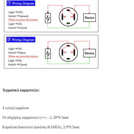
Τερματικό καρφιτσών:
4 τελική καρφίτσα
Οι οδηγήσεις καρφώνουν («+»: -:), 20*0.5mm
Καρφίτσα διακοπτών (κανένας-ΚΑΜΙΑ), 2.0*0.5mm