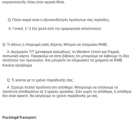
ενεργοποιητής πίσω στην αρχική θέση.
Q: Πόσο καιρό είναι η εξουσιοδότηση προϊόντων σας περίοδος;
Α: Γενικά, 1~2 έτη (μετά από την ημερομηνία αποστολών).
Q: Τι είδους η πληρωμή εσείς δέχεται; Μπορώ να πληρώσω RMB;
Α: Δεχόμαστε T/T (μεταφορά καλωδίων), τη Western Union και Paypal,
πιστωτική κάρτα. Παρακαλώ να είστε βέβαιος ότι μπορούμε να λάβουμε τη ίδια
ποσότητα του τιμολογίου. Και μπορείτε να πληρώσετε τα χρήματα σε RMB.
Κανένα πρόβλημα.
Q: Τι γίνεται με το χρόνο παράδοσής σας;
Α: Έχουμε πολλά προϊόντα στο απόθεμα. Μπορούμε να στείλουμε τα
προϊόντα αποθεμάτων σε 3 ημέρες εργασίας. Εάν χωρίς το απόθεμα, ή απόθεμα
δεν είναι αρκετό, θα ελέγξουμε το χρόνο παράδοσης με σας.
Packing&Transport: