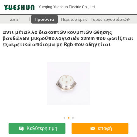
Yueqing Yueshun Electric Co., Ltd.
Σπίτι
Προϊόντα
Περίπου εμείς
Γύρος εργοστασίων
>>
αντι μέταλλο διακοπτών κουμπιών ώθησης
βανδάλων μικροϋπολογιστών 22mm που φωτίζεται
εξαιρετικά απότομα με Rgb που οδηγείται
Καλύτερη τιμή
επαφή