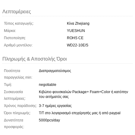
Λεπτομέρειες
Τόπος καταγωγής:
Κίνα Zhejiang
Μάρκα:
YUESHUN
Πιστοποίηση:
ROHS CE
Αριθμό μοντέλου:
WD22-10E/S
Πληρωμής & Αποστολής Όροι
Ποσότητα
Διαπραγματεύσιμος
παραγγελίας min:
Τιμή:
negotiable
Συσκευασία
Κιβώτιο φουσκαλών Package+ Foam+Color ή κατόπην
του αιτήματός σας
λεπτομέρειες:
Χρόνος παράδοσης:
3-7 ημέρες εργασίας
Όροι πληρωμής:
T/T στο λογαριασμό επιχείρησής μας ή από paypal
Δυνατότητα
5000pcs/day
προσφοράς: