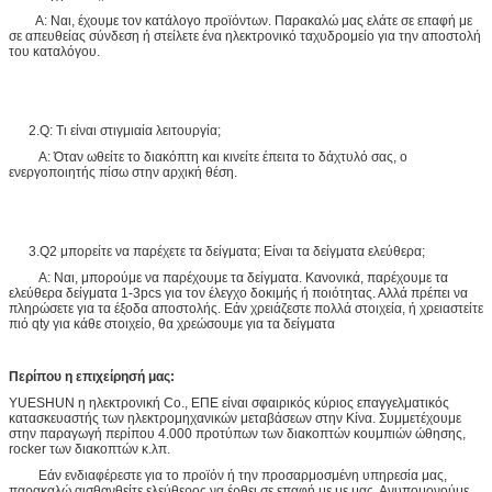
Α: Ναι, έχουμε τον κατάλογο προϊόντων. Παρακαλώ μας ελάτε σε επαφή με
σε απευθείας σύνδεση ή στείλετε ένα ηλεκτρονικό ταχυδρομείο για την αποστολή
του καταλόγου.
2.Q: Τι είναι στιγμιαία λειτουργία;
Α: Όταν ωθείτε το διακόπτη και κινείτε έπειτα το δάχτυλό σας, ο
ενεργοποιητής πίσω στην αρχική θέση.
3.Q2 μπορείτε να παρέχετε τα δείγματα; Είναι τα δείγματα ελεύθερα;
Α: Ναι, μπορούμε να παρέχουμε τα δείγματα. Κανονικά, παρέχουμε τα
ελεύθερα δείγματα 1-3pcs για τον έλεγχο δοκιμής ή ποιότητας. Αλλά πρέπει να
πληρώσετε για τα έξοδα αποστολής. Εάν χρειάζεστε πολλά στοιχεία, ή χρειαστείτε
πιό qty για κάθε στοιχείο, θα χρεώσουμε για τα δείγματα
Περίπου η επιχείρησή μας:
YUESHUN η ηλεκτρονική Co., ΕΠΕ είναι σφαιρικός κύριος επαγγελματικός
κατασκευαστής των ηλεκτρομηχανικών μεταβάσεων στην Κίνα. Συμμετέχουμε
στην παραγωγή περίπου 4.000 προτύπων των διακοπτών κουμπιών ώθησης,
rocker των διακοπτών κ.λπ.
Εάν ενδιαφέρεστε για το προϊόν ή την προσαρμοσμένη υπηρεσία μας,
παρακαλώ αισθανθείτε ελεύθερος να έρθει σε επαφή με με μας. Ανυπομονούμε