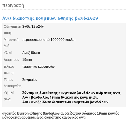
περιγραφή
Αντι διακόπτης κουμπιών ώθησης βανδάλων
Οδηγημένη
3v/6v/12v/24v
τάση:
Μηχανική
περισσότεροι από 1000000 κύκλοι
ζωή:
Υλικό:
Ανοξείδωτο
Διάμετρος:
19mm
τελικός
τερματικό καρφιτσών
τύπος:
Τύπος
Στιγμιαίος
λειτουργίας:
Σύντομος διακόπτης κουμπιών βανδάλων σώματος αντι
Υψηλό
,
Αντι βάνδαλος 19mm διακόπτης κουμπιών
,
φως:
Αντι ανοξείδωτο διακοπτών κουμπιών βανδάλων
ανοικτός Burron ώθησης βανδάλων ανοξείδωτου σώματος 19mm κοντός
μόνος-επαναρυθμισμένος διακόπτης κανονικός αντι