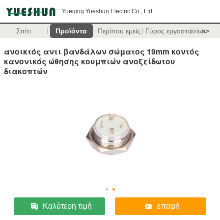
Yueqing Yueshun Electric Co., Ltd.
Σπίτι
Προϊόντα
Περίπου εμείς
Γύρος εργοστασίων
>>
ανοικτός αντι βανδάλων σώματος 19mm κοντός
κανονικός ώθησης κουμπιών ανοξείδωτου
διακοπτών
Καλύτερη τιμή
επαφή