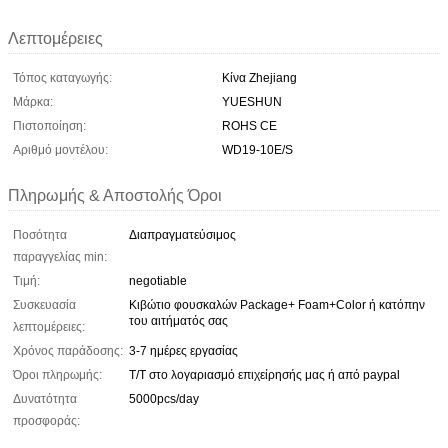
Λεπτομέρειες
Τόπος καταγωγής:
Κίνα Zhejiang
Μάρκα:
YUESHUN
Πιστοποίηση:
ROHS CE
Αριθμό μοντέλου:
WD19-10E/S
Πληρωμής & Αποστολής Όροι
Ποσότητα
Διαπραγματεύσιμος
παραγγελίας min:
Τιμή:
negotiable
Συσκευασία
Κιβώτιο φουσκαλών Package+ Foam+Color ή κατόπην
του αιτήματός σας
λεπτομέρειες:
Χρόνος παράδοσης:
3-7 ημέρες εργασίας
Όροι πληρωμής:
T/T στο λογαριασμό επιχείρησής μας ή από paypal
Δυνατότητα
5000pcs/day
προσφοράς: