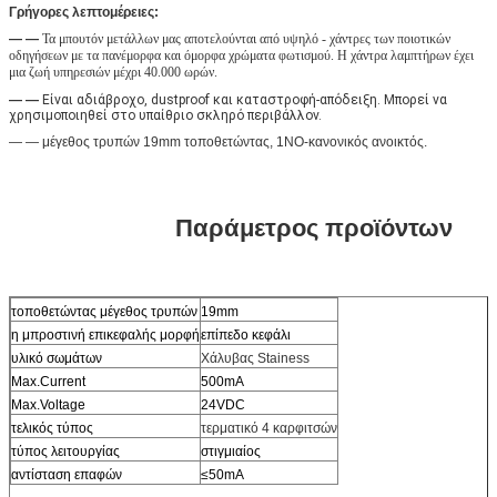
Γρήγορες λεπτομέρειες:
— —
Τα μπουτόν μετάλλων μας αποτελούνται από υψηλό - χάντρες των ποιοτικών 
οδηγήσεων με τα πανέμορφα και όμορφα χρώματα φωτισμού. Η χάντρα λαμπτήρων έχει 
μια ζωή υπηρεσιών μέχρι 40.000 ωρών.
— —
Είναι αδιάβροχο, dustproof και καταστροφή-απόδειξη. Μπορεί να 
χρησιμοποιηθεί στο υπαίθριο σκληρό περιβάλλον.
— — μέγεθος τρυπών 19mm τοποθετώντας, 1NO-κανονικός ανοικτός.
Παράμετρος προϊόντων
τοποθετώντας μέγεθος τρυπών
19mm
η μπροστινή επικεφαλής μορφή
επίπεδο κεφάλι
υλικό σωμάτων
Χάλυβας Stainess
Max.Current
500mA
Max.Voltage
24VDC
τελικός τύπος
τερματικό 4 καρφιτσών
τύπος λειτουργίας
στιγμιαίος
αντίσταση επαφών
≤50mA