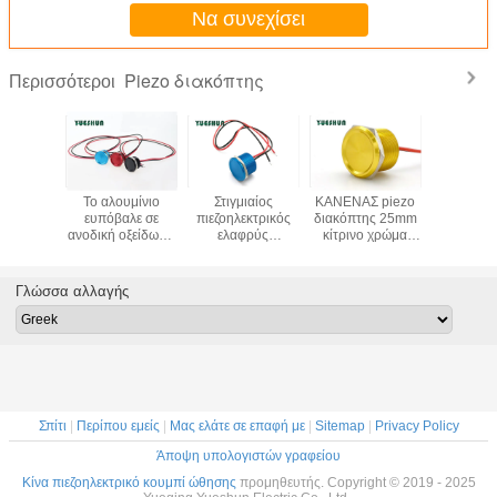
Να συνεχίσει
Piezo διακόπτης
Περισσότεροι
χρώματος
Το αλουμίνιο
Στιγμιαίος
ΚΑΝΕΝΑΣ piezo
φωτισμένο
πεδο
ευπόβαλε σε
πιεζοηλεκτρικός
διακόπτης 25mm
διακόπτη
ό κεφάλι
ανοδική οξείδωση
ελαφρύς
κίτρινο χρώμα
των οδη
ατος
το piezo διακόπτη
διακόπτης 22mm
σώματος αργιλίου
12V 24V, 
άτων
αφής, αντι
IP68 που
24VAC 100mA
ώθησ
ινίου
διακόπτης
σφραγίζεται που
αφής λαμπτήρων
διακοπτώ
Γλώσσα αλλαγής
τών της
κουμπιών ώθησης
προστατεύεται
στιγμι
τιγμιαίο
βανδάλων 19MM
από τη σκόνη
ezo
Σπίτι
|
Περίπου εμείς
|
Μας ελάτε σε επαφή με
|
Sitemap
|
Privacy Policy
Άποψη υπολογιστών γραφείου
Κίνα πιεζοηλεκτρικό κουμπί ώθησης
προμηθευτής. Copyright © 2019 - 2025