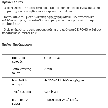
Προϊόν Fatures
-
Ο piezo διακόπτης αφής είναι βαρύ φορτίο, non-magnetic, αντιδιαβρωτικό,
μπορεί να χρησιμοποιηθεί στο εσωτερικό και υπαίθρια.
- Το τερματικό του piezo διακόπτη αφής χρησιμοποιεί 0,22 τετραγωνικό
καλώδιο, το μήκος του καλωδίου που μπορεί να προσαρμοστεί από την
απαίτησή σας.
- Ο piezo διακόπτης αφής προσαρμόζεται στα πρότυπα CE ROHS, ο βαθμός
προστασίας φθάνει σε IP68.
Προϊόν. Προδιαγραφή
Πρότυπος
YD25-10E/S
αριθμός
Τοποθετώντας
25mm
τρύπα
Max.Switch
Ith: 200mA Ui: 24V συνεχές ρεύμα
εκτίμηση
Υλικό σώματος
Ανοξείδωτο
Η μπροστινή
Επίπεδο στρογγυλό κεφάλι
μορφή