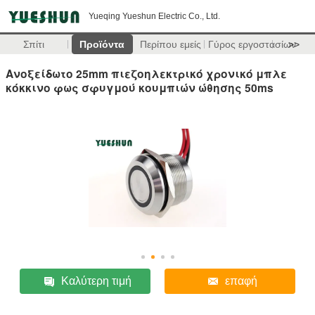
Yueqing Yueshun Electric Co., Ltd.
Σπίτι
Προϊόντα
Περίπου εμείς
Γύρος εργοστασίων
>>
Ανοξείδωτο 25mm πιεζοηλεκτρικό χρονικό μπλε
κόκκινο φως σφυγμού κουμπιών ώθησης 50ms
Καλύτερη τιμή
επαφή