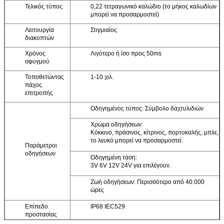
Τελικός τύπος
0,22 τετραγωνικό καλώδιο (το μήκος καλωδίων
μπορεί να προσαρμοστεί)
Λειτουργία
Στιγμιαίος
διακοπτών
Χρόνος
Λιγότερο ή ίσο προς 50ms
σφυγμού
Τοποθετώντας
1-10 χιλ.
πάχος
επιτροπής
Οδηγημένος τύπος: Σύμβολο δαχτυλιδιών
Χρώμα οδηγήσεων:
Κόκκινο, πράσινος, κίτρινος, πορτοκαλής, μπλε,
το λευκό μπορεί να προσαρμοστεί.
Παράμετροι
οδηγήσεων
Οδηγημένη τάση:
3V 6V 12V 24V για επιλέγουν.
Ζωή οδηγήσεων: Περισσότερο από 40.000
ώρες
Επίπεδο
IP68 IEC529
προστασίας