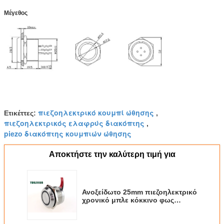
Λειτουργούντα
-40℃~+70℃
Μέγεθος
Temp
Πίεση εργασίας
3~8N
Μηχανική ζωή:
Περισσότεροι κύκλοι than1,000,000
Ηλεκτρική ζωή:
Περισσότεροι από 500.000 κύκλοι
πιεζοηλεκτρικό κουμπί ώθησης
Ετικέττες:
,
πιεζοηλεκτρικός ελαφρύς διακόπτης
,
piezo διακόπτης κουμπιών ώθησης
Αποκτήστε την καλύτερη τιμή για
Ανοξείδωτο 25mm πιεζοηλεκτρικό
χρονικό μπλε κόκκινο φως
σφυγμού κουμπιών ώθησης
50ms