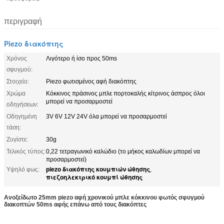
περιγραφή
Piezo διακόπτης
Χρόνος
Λιγότερο ή ίσο προς 50ms
σφυγμού:
Στοιχείο:
Piezo φωτισμένος αφή διακόπτης
Χρώμα
Κόκκινος πράσινος μπλε πορτοκαλής κίτρινος άσπρος όλοι
μπορεί να προσαρμοστεί
οδηγήσεων:
Οδηγημένη
3V 6V 12V 24V όλα μπορεί να προσαρμοστεί
τάση:
Ζυγίστε:
30g
Τελικός τύπος:
0,22 τετραγωνικό καλώδιο (το μήκος καλωδίων μπορεί να
προσαρμοστεί)
piezo διακόπτης κουμπιών ώθησης
Υψηλό φως:
,
πιεζοηλεκτρικό κουμπί ώθησης
Ανοξείδωτο 25mm piezo αφή χρονικού μπλε κόκκινου φωτός σφυγμού
διακοπτών 50ms αφής επάνω από τους διακόπτες