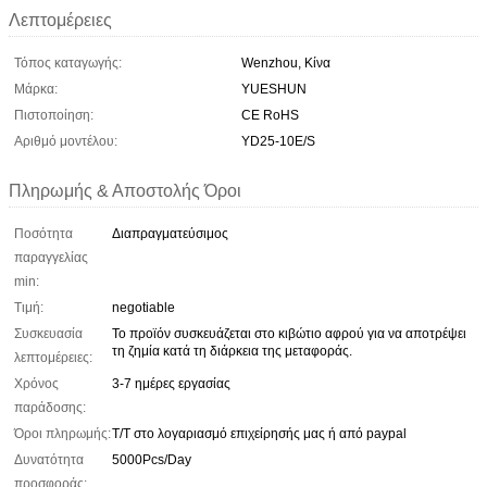
Λεπτομέρειες
Τόπος καταγωγής:
Wenzhou, Κίνα
Μάρκα:
YUESHUN
Πιστοποίηση:
CE RoHS
Αριθμό μοντέλου:
YD25-10E/S
Πληρωμής & Αποστολής Όροι
Ποσότητα
Διαπραγματεύσιμος
παραγγελίας
min:
Τιμή:
negotiable
Συσκευασία
Το προϊόν συσκευάζεται στο κιβώτιο αφρού για να αποτρέψει
τη ζημία κατά τη διάρκεια της μεταφοράς.
λεπτομέρειες:
Χρόνος
3-7 ημέρες εργασίας
παράδοσης:
Όροι πληρωμής:
T/T στο λογαριασμό επιχείρησής μας ή από paypal
Δυνατότητα
5000Pcs/Day
προσφοράς: