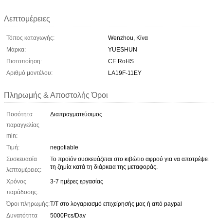
Λεπτομέρειες
Τόπος καταγωγής:
Wenzhou, Κίνα
Μάρκα:
YUESHUN
Πιστοποίηση:
CE RoHS
Αριθμό μοντέλου:
LA19F-11EY
Πληρωμής & Αποστολής Όροι
Ποσότητα
Διαπραγματεύσιμος
παραγγελίας
min:
Τιμή:
negotiable
Συσκευασία
Το προϊόν συσκευάζεται στο κιβώτιο αφρού για να αποτρέψει
τη ζημία κατά τη διάρκεια της μεταφοράς.
λεπτομέρειες:
Χρόνος
3-7 ημέρες εργασίας
παράδοσης:
Όροι πληρωμής:
T/T στο λογαριασμό επιχείρησής μας ή από paypal
Δυνατότητα
5000Pcs/Day