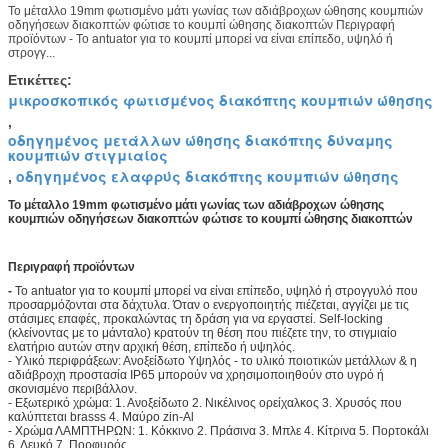
Το μέταλλο 19mm φωτισμένο μάτι γωνίας των αδιάβροχων ώθησης κουμπιών
οδηγήσεων διακοπτών φώτισε το κουμπί ώθησης διακοπτών Περιγραφή
προϊόντων - Το antuator για το κουμπί μπορεί να είναι επίπεδο, υψηλό ή
στρογγ...
Ετικέττες:
μικροσκοπικός φωτισμένος διακόπτης κουμπιών ώθησης
,
οδηγημένος μετάλλων ώθησης διακόπτης δύναμης
κουμπιών στιγμιαίος
οδηγημένος ελαφρύς διακόπτης κουμπιών ώθησης
,
Το μέταλλο 19mm φωτισμένο μάτι γωνίας των αδιάβροχων ώθησης
κουμπιών οδηγήσεων διακοπτών φώτισε το κουμπί ώθησης διακοπτών
Περιγραφή προϊόντων
-
Το antuator για το κουμπί μπορεί να είναι επίπεδο, υψηλό ή στρογγυλό που
προσαρμόζονται στα δάχτυλα. Όταν ο ενεργοποιητής πιέζεται, αγγίζει με τις
στάσιμες επαφές, προκαλώντας τη δράση για να εργαστεί. Self-locking
(κλείνοντας με το μάνταλο) κρατούν τη θέση που πιέζετε την, το στιγμιαίο
ελατήριο αυτών στην αρχική θέση, επίπεδο ή υψηλός.
- Υλικό περιφράξεων: Ανοξείδωτο Υψηλός - το υλικό ποιοτικών μετάλλων & η
αδιάβροχη προστασία IP65 μπορούν να χρησιμοποιηθούν στο υγρό ή
σκονισμένο περιβάλλον.
- Εξωτερικό χρώμα: 1. Ανοξείδωτο 2. Νικέλινος ορείχαλκος 3. Χρυσός που
καλύπτεται brasss 4. Μαύρο zin-Al
- Χρώμα ΛΑΜΠΤΗΡΩΝ: 1. Κόκκινο 2. Πράσινα 3. Μπλε 4. Κίτρινα 5. Πορτοκάλι
6. Λευκό 7. Πορφυρός