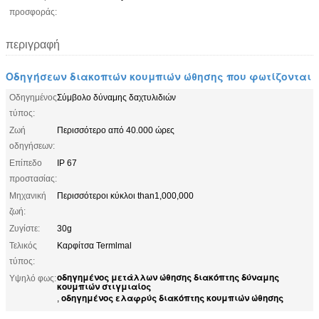
προσφοράς:
περιγραφή
Οδηγήσεων διακοπτών κουμπιών ώθησης που φωτίζονται
Οδηγημένος
Σύμβολο δύναμης δαχτυλιδιών
τύπος:
Ζωή
Περισσότερο από 40.000 ώρες
οδηγήσεων:
Επίπεδο
IP 67
προστασίας:
Μηχανική
Περισσότεροι κύκλοι than1,000,000
ζωή:
Ζυγίστε:
30g
Τελικός
Καρφίτσα Termlmal
τύπος:
οδηγημένος μετάλλων ώθησης διακόπτης δύναμης
Υψηλό φως:
κουμπιών στιγμιαίος
οδηγημένος ελαφρύς διακόπτης κουμπιών ώθησης
,