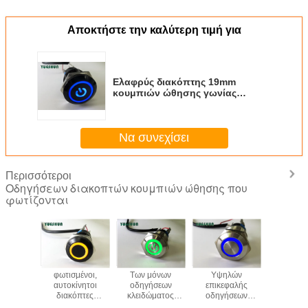
Αποκτήστε την καλύτερη τιμή για
Ελαφρύς διακόπτης 19mm
κουμπιών ώθησης γωνίας
φωτισμένος μάτι αδιάβροχος
ODM cOem διαθέσιμος
Να συνεχίσει
Περισσότεροι
Οδηγήσεων διακοπτών κουμπιών ώθησης που
φωτίζονται
φωτισμένοι,
Των μόνων
Υψηλών
φωτισμέ
αυτοκίνητοι
οδηγήσεων
επικεφαλής
αυτοκίν
διακόπτες
κλειδώματος
οδηγήσεων
διακόπ
κουμπιών ώθησης
μετάλλων ώθησης
διακοπτών
κουμπιών