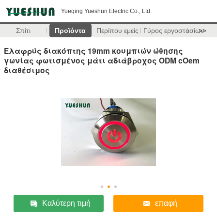
Yueqing Yueshun Electric Co., Ltd.
Σπίτι
Προϊόντα
Περίπου εμείς
Γύρος εργοστασίων
>>
Ελαφρύς διακόπτης 19mm κουμπιών ώθησης
γωνίας φωτισμένος μάτι αδιάβροχος ODM cOem
διαθέσιμος
Καλύτερη τιμή
επαφή