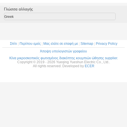
των οδηγήσεων
κουμπιών
κουμπιών ώθησης
των οδη
διακοπτών
στιγμιαία δύναμης
που φωτίζονται,
διακο
Γλώσσα αλλαγής
κουμπιών ώθησης
εκτέλεση Τύπου
διακόπτης
κουμπιών
16mm
διακοπτών καλή
κουμπιών ώθησης
16m
Greek
ανοξείδωτου
αργιλίου
Σπίτι
|
Περίπου εμείς
|
Μας ελάτε σε επαφή με
|
Sitemap
|
Privacy Policy
Άποψη υπολογιστών γραφείου
Κίνα μικροσκοπικός φωτισμένος διακόπτης κουμπιών ώθησης supplier.
Copyright © 2019 - 2026 Yueqing Yueshun Electric Co., Ltd..
All rights reserved. Developed by
ECER