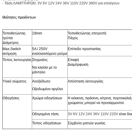
- Τάση ΛΑΜΠΤΗΡΩΝ: 3V 6V 12V 24V 36V 110V 220V 380V για επιλέγουν.
Ιδιότητες προϊόντων
Τοποθετώντας
19mm
Τοποθετώντας επιτροπή
τρύπα
Πάχος
Διάμετρος
Max.Switch
5A / 250V
Επίπεδο προστασίας
εκτίμηση
εναλλασσόμενο ρεύμα
Τύπος λειτουργίας
Στιγμιαίος
Επαφή
Διαμόρφωση
Να κλείσει με το
μάνταλο
Υλικό σώματος
Ανοξείδωτο
Απόσταση λειτουργίας
Οξειδωμένο αργίλιο
Οδηγήσεις
Χρώμα οδηγήσεων
Η κόκκινη, πράσινη, κίτρινη, πορτοκαλι
χρώματος μπορεί να προσαρμοστεί.
Οδηγημένη τάση
3V 6V 12V 24V 36V 110V 220V
είναι δι
Τύπος οδηγήσεων
Σύμβολο ματιών γωνίας